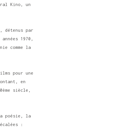
oral Kino, un
, détenus par
 années 1970,
anie comme la
films pour une
contant, en
ème siècle,
a poésie, la
́calées :