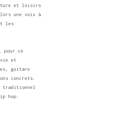
lture et loisirs
lors une voix à
et les
, pour ce
 vie et
les, guitare
sons concrets.
t traditionnel
hip hop.